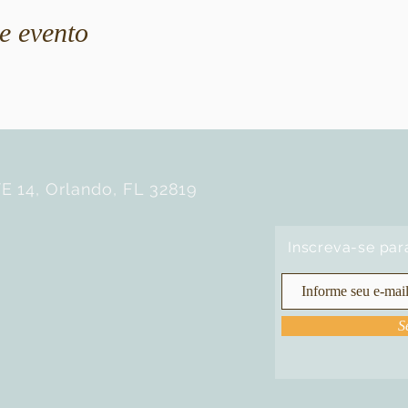
e evento
E 14, Orlando, FL 32819
Inscreva-se par
S