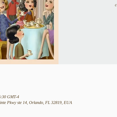
c
16:30 GMT-4
nte Pkwy ste 14, Orlando, FL 32819, EUA