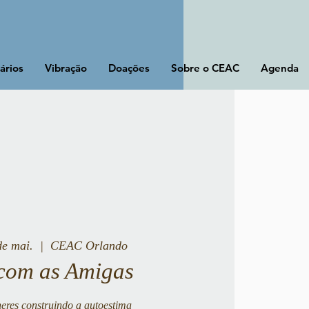
ários
Vibração
Doações
Sobre o CEAC
Agenda
de mai.
  |  
CEAC Orlando
com as Amigas
res construindo a autoestima