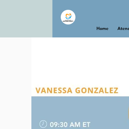
Home
Atend