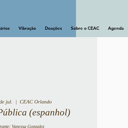
ários
Vibração
Doações
Sobre o CEAC
Agenda
de jul.
  |  
CEAC Orlando
Pública (espanhol)
trante: Vanessa Gonzalez