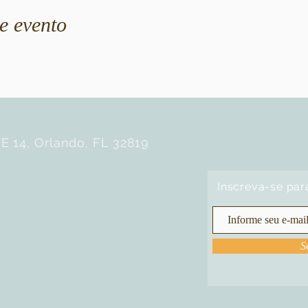
e evento
E 14, Orlando, FL 32819
Inscreva-se par
S