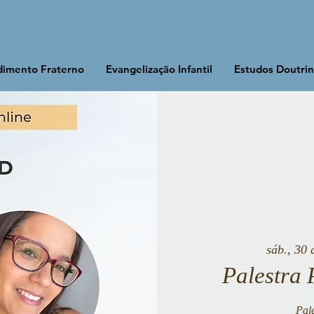
imento Fraterno
Evangelização Infantil
Estudos Doutrin
sáb., 30 
Palestra 
Pal