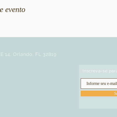
e evento
E 14, Orlando, FL 32819
Inscreva-se par
S