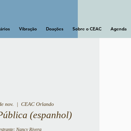
ários
Vibração
Doações
Sobre o CEAC
Agenda
de nov.
  |  
CEAC Orlando
Pública (espanhol)
estrante: Nancy Rivera