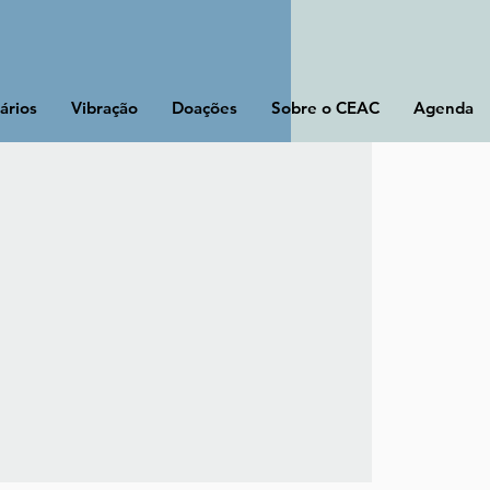
ários
Vibração
Doações
Sobre o CEAC
Agenda