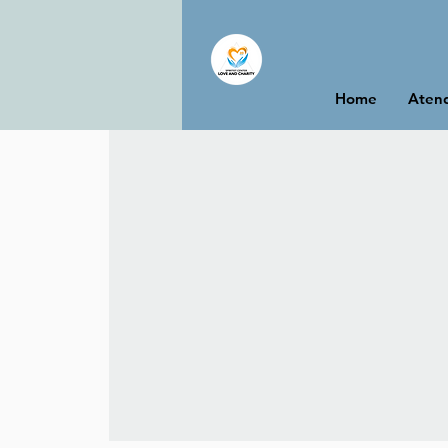
Home
Atend