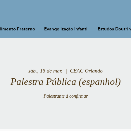
imento Fraterno
Evangelização Infantil
Estudos Doutrin
sáb., 15 de mar.
  |  
CEAC Orlando
Palestra Pública (espanhol)
Palestrante à confirmar