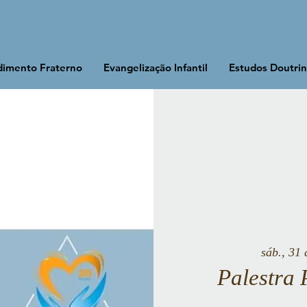
imento Fraterno
Evangelização Infantil
Estudos Doutrin
sáb., 31 
Palestra 