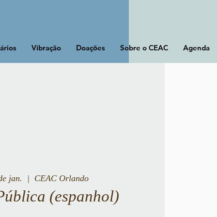
ários
Vibração
Doações
Sobre o CEAC
Agenda
de jan.
  |  
CEAC Orlando
Pública (espanhol)