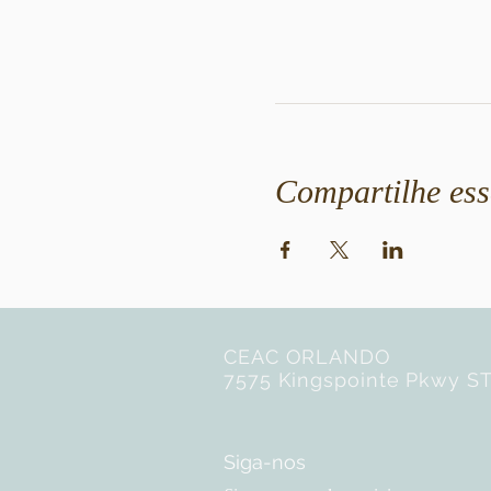
Compartilhe ess
CEAC ORLANDO
7575 Kingspointe Pkwy ST
Siga-nos