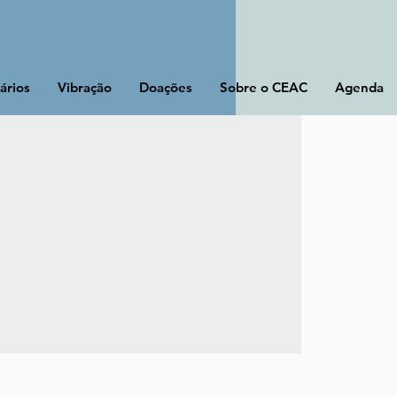
ários
Vibração
Doações
Sobre o CEAC
Agenda