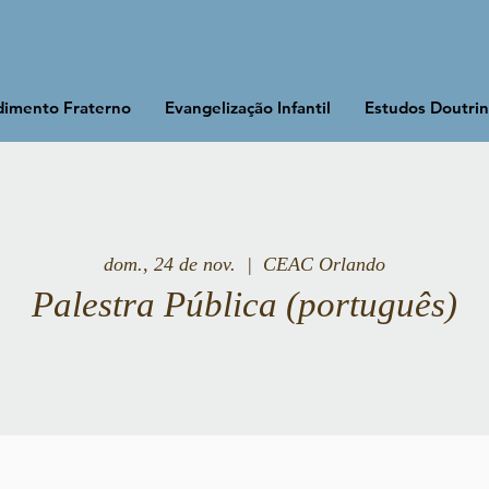
imento Fraterno
Evangelização Infantil
Estudos Doutrin
dom., 24 de nov.
  |  
CEAC Orlando
Palestra Pública (português)