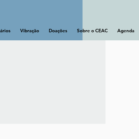
ários
Vibração
Doações
Sobre o CEAC
Agenda