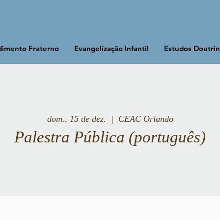
imento Fraterno
Evangelização Infantil
Estudos Doutrin
dom., 15 de dez.
  |  
CEAC Orlando
Palestra Pública (português)