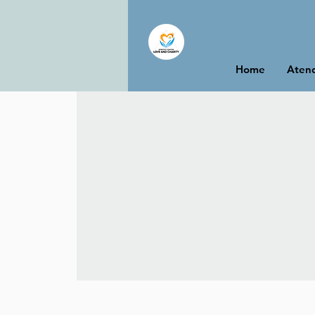
Home
Atend