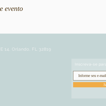
e evento
E 14, Orlando, FL 32819
Inscreva-se par
S