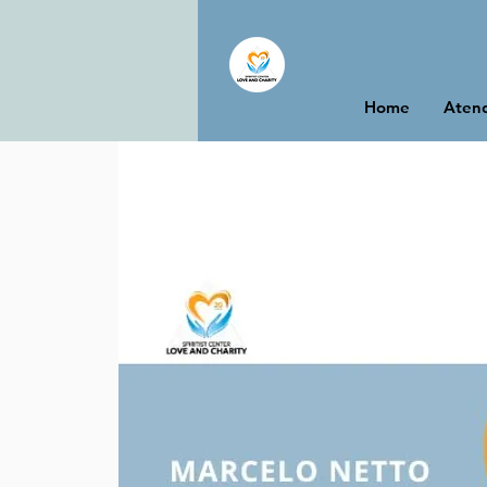
Home
Atend