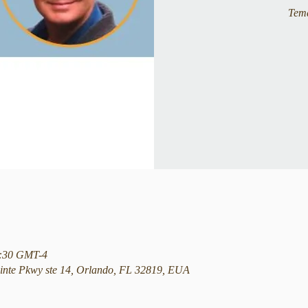
Tema
12:30 GMT-4
nte Pkwy ste 14, Orlando, FL 32819, EUA