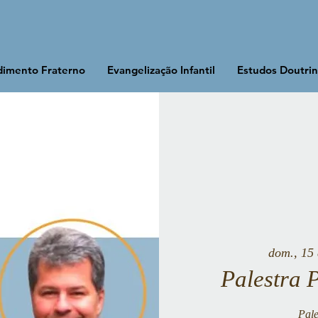
imento Fraterno
Evangelização Infantil
Estudos Doutrin
dom., 15 
Palestra 
Pale