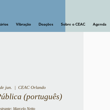
ários
Vibração
Doações
Sobre o CEAC
Agenda
de jun.
  |  
CEAC Orlando
Pública (português)
strante: Marcelo Netto