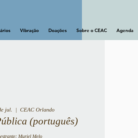
ários
Vibração
Doações
Sobre o CEAC
Agenda
de jul.
  |  
CEAC Orlando
Pública (português)
estrante: Muriel Melo