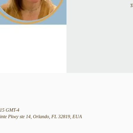
T
1:15 GMT-4
nte Pkwy ste 14, Orlando, FL 32819, EUA