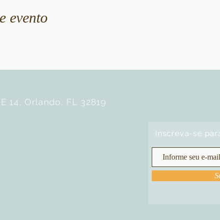
e evento
E 14, Orlando, FL 32819
Inscreva-se par
S