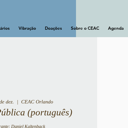
ários
Vibração
Doações
Sobre o CEAC
Agenda
de dez.
  |  
CEAC Orlando
Pública (português)
rante: Daniel Kaltenback