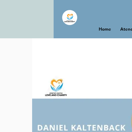
Home
Atend