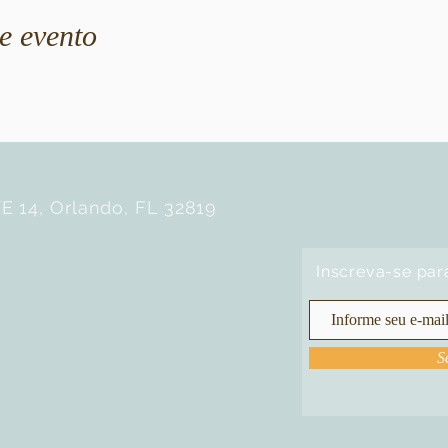
e evento
E 14, Orlando, FL 32819
Inscreva-se par
S