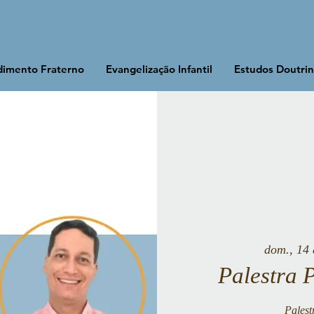
imento Fraterno
Evangelização Infantil
Estudos Doutrin
dom., 14 
Palestra 
Palest