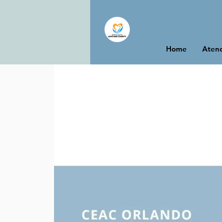
Home
Atend