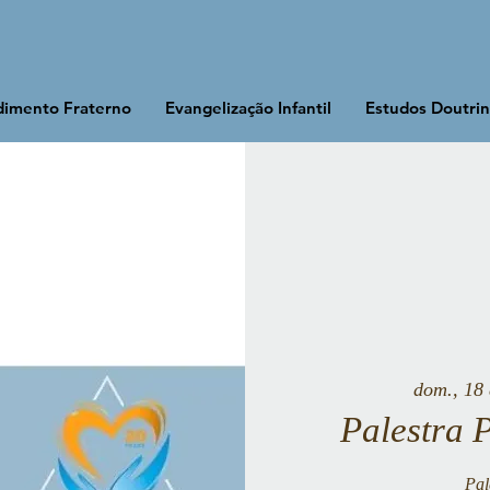
imento Fraterno
Evangelização Infantil
Estudos Doutrin
dom., 18 
Palestra 
Pal