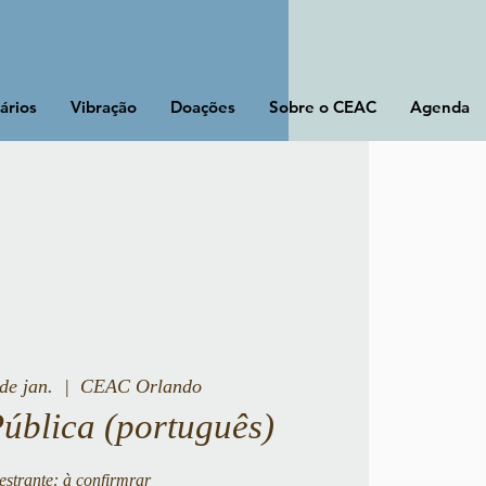
ários
Vibração
Doações
Sobre o CEAC
Agenda
de jan.
  |  
CEAC Orlando
Pública (português)
estrante: à confirmrar