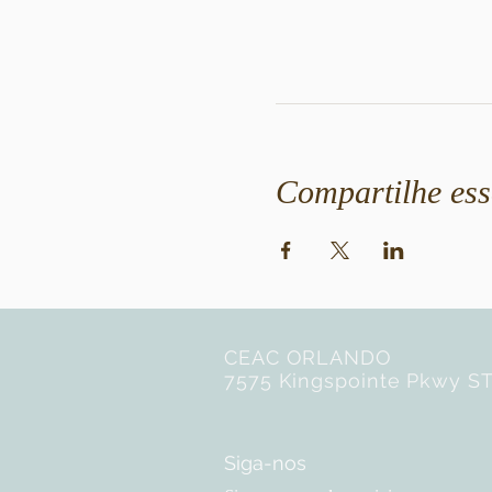
Compartilhe ess
CEAC ORLANDO
7575 Kingspointe Pkwy ST
Siga-nos