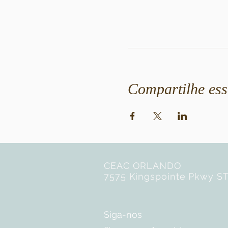
Compartilhe ess
CEAC ORLANDO
7575 Kingspointe Pkwy ST
Siga-nos