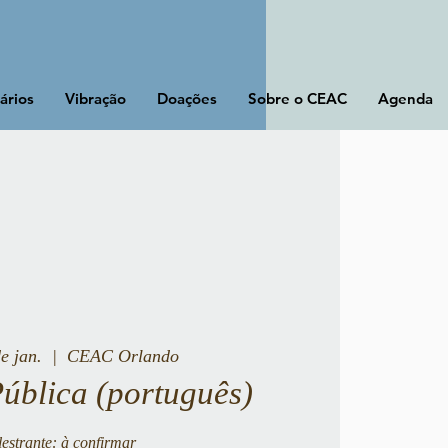
ários
Vibração
Doações
Sobre o CEAC
Agenda
de jan.
  |  
CEAC Orlando
Pública (português)
estrante: à confirmar