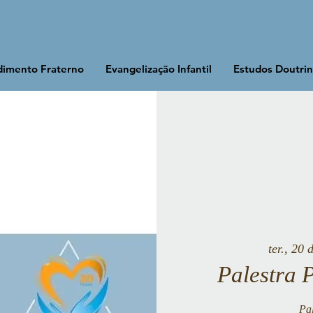
imento Fraterno
Evangelização Infantil
Estudos Doutrin
ter., 20 
Palestra 
Pal