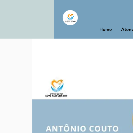
Home
Atend