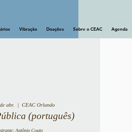
ários
Vibração
Doações
Sobre o CEAC
Agenda
de abr.
  |  
CEAC Orlando
Pública (português)
strante: Antônio Couto