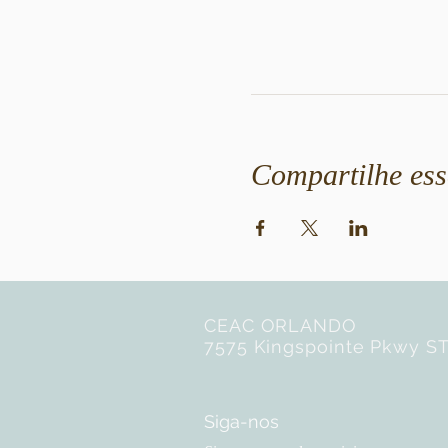
Compartilhe ess
CEAC ORLANDO
7575 Kingspointe Pkwy ST
Siga-nos