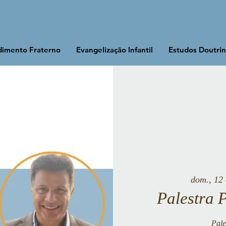
imento Fraterno
Evangelização Infantil
Estudos Doutrin
dom., 12 
Palestra 
Pale