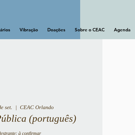
ários
Vibração
Doações
Sobre o CEAC
Agenda
de set.
  |  
CEAC Orlando
Pública (português)
estrante: à confirmar