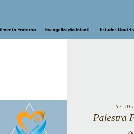
imento Fraterno
Evangelização Infantil
Estudos Doutrin
ter., 01 
Palestra 
Pal