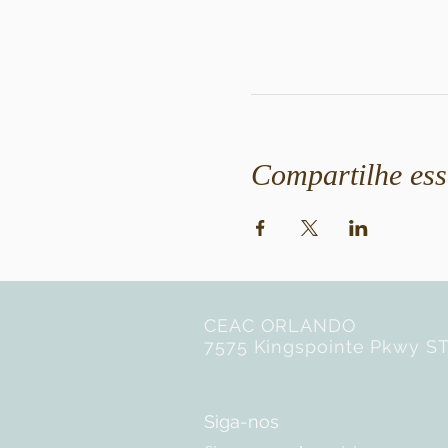
Compartilhe ess
CEAC ORLANDO
7575 Kingspointe Pkwy ST
Siga-nos